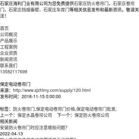
石家庄海利门业有限公司为您免费提供
石家庄防火卷帘门
、
石家庄卷帘
门
、
石家庄挡烟垂壁、石家庄车库门
等相关信息发布和最新资讯，敬请关
注！
首页
公司概况
产品展示
工程案例
企业资质
新闻资讯
联系我们
13582117698
保定电动卷帘门
来源：
http://www.sjzhlmy.com/supply/120.html
发布时间：2018-11-15 0:00:00
标签：
防火卷帘门
,
保定电动卷帘门价格
,
保定电动卷帘门批发
,
上一个：
保定水晶卷帘公司
下一个：
保定防火卷帘公司
相关新闻
安装防火卷帘门时应注意哪些问题？
2022-04-13