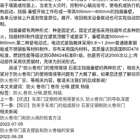
装于墙面或柱面上，当发生火灾时，控制中心输出信号，使电机或执行机
构启动，挡烟-垂壁开始工作形成一带高500mm～800mm的挡烟垂壁，
各单元徐徐上升直到恢复原位。展开、收回相关设备联动也可实现自动控
制。
挡烟垂壁有两种形式：种是固定式，固定式是指采用挡烟布式各种防
火，挡烟材料制作固定在建筑顶棚下或屋梁下，垂壁高度500mm～
800mm;第二种是电动式，电动式是指箱体采用0.8～1.2mm普通碳素钢
板或不锈钢板等材料制作，帘布采用国内材料，其质量达到英国BSD476
标准，燃烧性能等级达到GB8624标准B1级，抗疲劳可达2000次以上;传
动部件采用优质钢材，壳体为封闭形式。
阅读了“防火卷帘门的使用情境 石家庄挡烟垂壁的两种形式”，相信大
家对于防火卷帘门的使用情境等问题有了大概了解，如果您还想了解
钢质
防火卷帘厂家
、等相关内容，敬请关注我们的后续新闻！
本文关键词：
防火 卷帘门 卷帘 分隔 建筑 特级
标签：
防火
,
卷帘
,
分隔
,
建筑
,
特级
,
上一条:
【优选】车库门定期检修用得更长久 防火卷帘门的导轨深度
下一条:
【知识】防夹手车库门的组成部分 石家庄钢制防火卷帘门
相关新闻
防火卷帘门和防火阀的检查方法
2022-07-05
防火卷帘门直支撑扳和防火卷轴的安装
2022-06-28