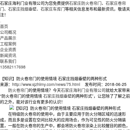
石家庄海利门业有限公司为您免费提供
石家庄防火卷帘门
、
石家庄卷帘
门
、
石家庄挡烟垂壁、石家庄车库门
等相关信息发布和最新资讯，敬请关
注！
首页
公司概况
产品展示
工程案例
企业资质
新闻资讯
联系我们
13582117698
【知识】防火卷帘门的使用情境 石家庄挡烟垂壁的两种形式
来源：
http://www.sjzhlmy.com/news/75.html
发布时间：2018-06-25
防火卷帘门
的使用情境？今天
石家庄海利门业有限公司
就给大家带来
“防火卷帘门的使用情境
石家庄挡烟垂壁
的两种形式”，让您除了了解
之
前
的之外，能对该行业有更多的认识！
在特级防火卷帘的使用中，由于主要应用于防火分隔区域的迅速形
成，而且多是设置在空间比较大的应用场合，作为可见性的防火分隔装
置，一般在防火卷帘的生产中，都会将防火卷帘涂染上比较醒目的颜色，