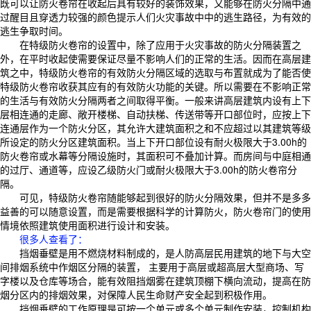
既可以让防火卷帘在收起后具有较好的装饰效果，又能够在防火分隔中通
过醒目且穿透力较强的颜色提示人们火灾事故中中的逃生路径，为有效的
逃生争取时间。
在特级防火卷帘的设置中，除了应用于火灾事故的防火分隔装置之
外，在平时收起使需要保证尽量不影响人们的正常的生活。因而在高层建
筑之中，特级防火卷帘的有效防火分隔区域的选取与布置就成为了能否使
特级防火卷帘收获其应有的有效防火功能的关键。所以需要在不影响正常
的生活与有效防火分隔两者之间取得平衡。一般来讲高层建筑内设有上下
层相连通的走廊、敞开楼梯、自动扶梯、传送带等开口部位时，应按上下
连通层作为一个防火分区，其允许大建筑面积之和不应超过以其建筑等级
所设定的防火分区建筑面积。当上下开口部位设有耐火极限大于3.00h的
防火卷帘或水幕等分隔设施时，其面积可不叠加计算。而房间与中庭相通
的过厅、通道等，应设乙级防火门或耐火极限大于3.00h的防火卷帘分
隔。
可见，特级防火卷帘随能够起到很好的防火分隔效果，但并不是多多
益善的可以随意设置，而是需要根据科学的计算防火，防火卷帘门的使用
情境依照建筑使用面积进行设计和安装。
很多人查看了
：
挡烟垂壁是用不燃烧材料制成的，是人防高层民用建筑的地下与大空
间排烟系统中作烟区分隔的装置， 主要用于高层或超高层大型商场、写
字楼以及仓库等场合，能有效阻挡烟雾在建筑顶棚下横向流动，提高在防
烟分区内的排烟效果，对保障人民生命财产安全起到积极作用。
挡烟垂壁的工作原理是可按一个单元或多个单元制作安装，控制机构