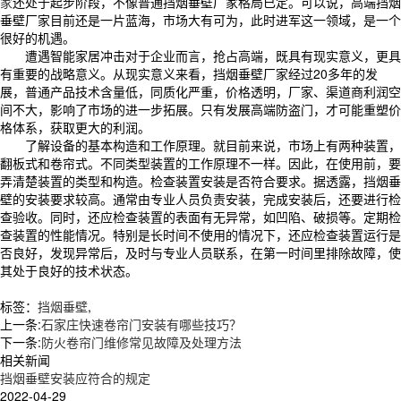
家
还处于起步阶段，不像普通挡烟垂壁厂家格局已定。可以说，高端挡烟
垂壁厂家目前还是一片蓝海，市场大有可为，此时进军这一领域，是一个
很好的机遇。
遭遇智能家居冲击对于企业而言，抢占高端，既具有现实意义，更具
有重要的战略意义。从现实意义来看，挡烟垂壁厂家经过20多年的发
展，普通产品技术含量低，同质化严重，价格透明，厂家、渠道商利润空
间不大，影响了市场的进一步拓展。只有发展高端防盗门，才可能重塑价
格体系，获取更大的利润。
了解设备的基本构造和工作原理。就目前来说，市场上有两种装置，
翻板式和卷帘式。不同类型装置的工作原理不一样。因此，在使用前，要
弄清楚装置的类型和构造。检查装置安装是否符合要求。据透露，挡烟垂
壁的安装要求较高。通常由专业人员负责安装，完成安装后，还要进行检
查验收。同时，还应检查装置的表面有无异常，如凹陷、破损等。定期检
查装置的性能情况。特别是长时间不使用的情况下，还应检查装置运行是
否良好，发现异常后，及时与专业人员联系，在第一时间里排除故障，使
其处于良好的技术状态。
标签：
挡烟垂壁
,
上一条:
石家庄快速卷帘门安装有哪些技巧？
下一条:
防火卷帘门维修常见故障及处理方法
相关新闻
挡烟垂壁安装应符合的规定
2022-04-29