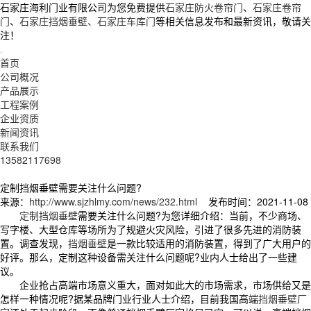
石家庄海利门业有限公司为您免费提供
石家庄防火卷帘门
、
石家庄卷帘
门
、
石家庄挡烟垂壁、石家庄车库门
等相关信息发布和最新资讯，敬请关
注！
首页
公司概况
产品展示
工程案例
企业资质
新闻资讯
联系我们
13582117698
定制挡烟垂壁需要关注什么问题?
来源：
http://www.sjzhlmy.com/news/232.html
发布时间：2021-11-08
定制挡烟垂壁
需要关注什么问题?为您详细介绍：当前，不少商场、
写字楼、大型仓库等场所为了规避火灾风险，引进了很多先进的消防装
置。调查发现，
挡烟垂壁
是一款比较适用的消防装置，得到了广大用户的
好评。那么，定制这种设备需关注什么问题呢?业内人士给出了一些建
议。
企业抢占高端市场意义重大，面对如此大的市场需求，市场供给又是
怎样一种情况呢?据某品牌门业行业人士介绍，目前我国高端
挡烟垂壁厂