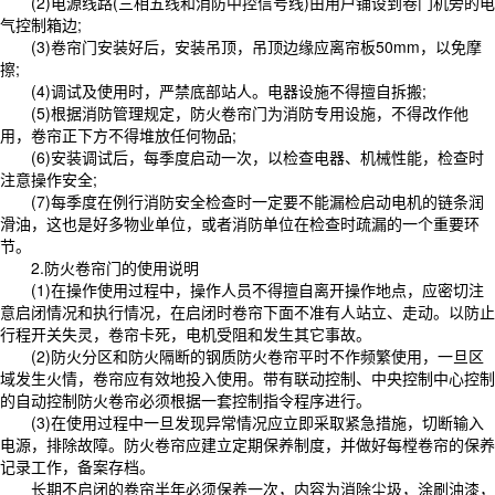
(2)电源线路(三相五线和消防中控信号线)由用户铺设到卷门机旁的电
气控制箱边;
(3)卷帘门安装好后，安装吊顶，吊顶边缘应离帘板50mm，以免摩
擦;
(4)调试及使用时，严禁底部站人。电器设施不得擅自拆搬;
(5)根据消防管理规定，防火卷帘门为消防专用设施，不得改作他
用，卷帘正下方不得堆放任何物品;
(6)安装调试后，每季度启动一次，以检查电器、机械性能，检查时
注意操作安全;
(7)每季度在例行消防安全检查时一定要不能漏检启动电机的链条润
滑油，这也是好多物业单位，或者消防单位在检查时疏漏的一个重要环
节。
2.防火卷帘门的使用说明
(1)在操作使用过程中，操作人员不得擅自离开操作地点，应密切注
意启闭情况和执行情况，在启闭时卷帘下面不准有人站立、走动。以防止
行程开关失灵，卷帘卡死，电机受阻和发生其它事故。
(2)防火分区和防火隔断的钢质防火卷帘平时不作频繁使用，一旦区
域发生火情，卷帘应有效地投入使用。带有联动控制、中央控制中心控制
的自动控制防火卷帘必须根据一套控制指令程序进行。
(3)在使用过程中一旦发现异常情况应立即采取紧急措施，切断输入
电源，排除故障。防火卷帘应建立定期保养制度，并做好每樘卷帘的保养
记录工作，备案存档。
长期不启闭的卷帘半年必须保养一次，内容为消除尘圾，涂刷油漆，