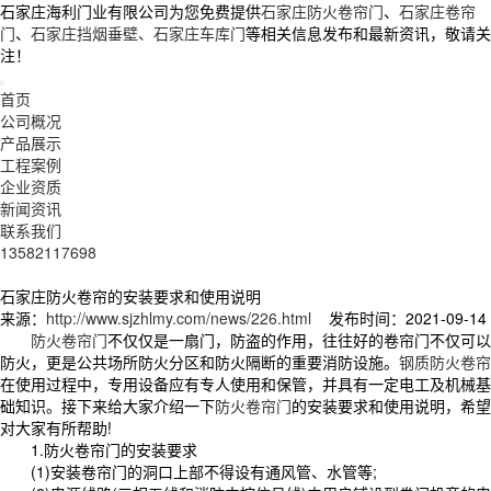
石家庄海利门业有限公司为您免费提供
石家庄防火卷帘门
、
石家庄卷帘
门
、
石家庄挡烟垂壁、石家庄车库门
等相关信息发布和最新资讯，敬请关
注！
首页
公司概况
产品展示
工程案例
企业资质
新闻资讯
联系我们
13582117698
石家庄防火卷帘的安装要求和使用说明
来源：
http://www.sjzhlmy.com/news/226.html
发布时间：2021-09-14
防火卷帘门
不仅仅是一扇门，防盗的作用，往往好的卷帘门不仅可以
防火，更是公共场所防火分区和防火隔断的重要消防设施。
钢质防火卷帘
在使用过程中，专用设备应有专人使用和保管，并具有一定电工及机械基
础知识。接下来给大家介绍一下
防火卷帘门
的安装要求和使用说明，希望
对大家有所帮助!
1.防火卷帘门的安装要求
(1)安装卷帘门的洞口上部不得设有通风管、水管等;