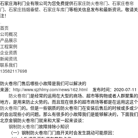
石家庄海利门业有限公司为您免费提供
石家庄防火卷帘门
、
石家庄卷帘
门
、
石家庄挡烟垂壁、石家庄车库门
等相关信息发布和最新资讯，敬请关
注！
首页
公司概况
产品展示
工程案例
企业资质
新闻资讯
联系我们
13582117698
防火卷帘门售后哪些小故障是我们可以解决的
来源：
http://www.sjzhlmy.com/news/162.html
发布时间：2020-07-11
防火卷帘门
是经常的运用在大型的商场、超市等购物或者人群聚集的
地方，是用来防止火势的。而且现在很多的超市商场等都是在运用这这个
防火卷帘门
的。但是一些钢质的防火卷帘门在安装后售后的时候或多或少
的会出现些小的问题。那么有很多的小故障我们是能够解决的，下面我们
北京金钢防火卷帘门就来和大家一起来谈谈：
钢制防火卷帘门
故障排除小知识
〈一〉钢制防火卷帘门门扇开关时会发生跳动可能原因：