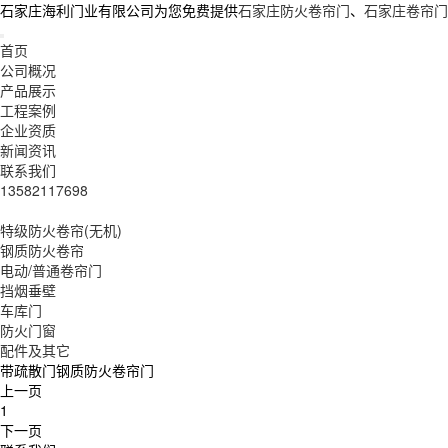
石家庄海利门业有限公司为您免费提供
石家庄防火卷帘门
、
石家庄卷帘门
首页
公司概况
产品展示
工程案例
企业资质
新闻资讯
联系我们
13582117698
特级防火卷帘(无机)
钢质防火卷帘
电动/普通卷帘门
挡烟垂壁
车库门
防火门窗
配件及其它
带疏散门钢质防火卷帘门
上一页
1
下一页