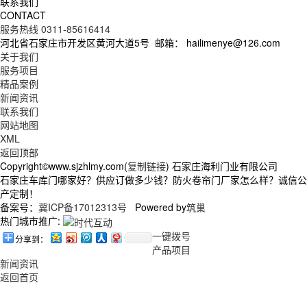
联系我们
CONTACT
服务热线 0311-85616414
河北省石家庄市开发区黄河大道5号
邮箱： hailimenye@126.com
关于我们
服务项目
精品案例
新闻资讯
联系我们
网站地图
XML
返回顶部
Copyright©www.sjzhlmy.com(
复制链接
) 石家庄海利门业有限公司
石家庄车库门哪家好？供应订做多少钱？防火卷帘门厂家怎么样？诚信公
产定制！
备案号：
冀ICP备17012313号
Powered by
筑巢
热门城市推广:
一键拨号
分享到：
产品项目
新闻资讯
返回首页